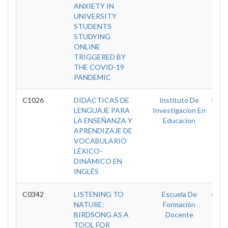
ANXIETY IN
UNIVERSITY
STUDENTS
STUDYING
ONLINE
TRIGGERED BY
THE COVID-19
PANDEMIC
C1026
DIDÁCTICAS DE
Instituto De
T
LENGUAJE PARA
Investigacion En
LA ENSEÑANZA Y
Educacion
APRENDIZAJE DE
VOCABULARIO
LÉXICO-
DINÁMICO EN
INGLÉS
C0342
LISTENING TO
Escuela De
T
NATURE:
Formación
BIRDSONG AS A
Docente
TOOL FOR