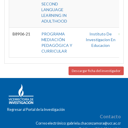
SECOND
LANGUAGE
LEARNING IN
ADULTHOOD
B8906-21
PROGRAMA
Instituto De
T
MEDIACIÓN
Investigacion En
PEDAGÓGICA Y
Educacion
CURRICULAR
Descargar ficha del investigador
Regresar al Portal de la Investigación
Contacto
Correo electrónico: gabriela.chaconzamora@ucr.ac.cr