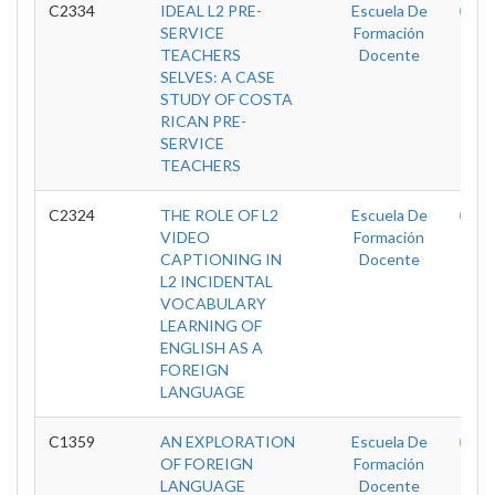
C2334
IDEAL L2 PRE-
Escuela De
T
SERVICE
Formación
TEACHERS
Docente
SELVES: A CASE
STUDY OF COSTA
RICAN PRE-
SERVICE
TEACHERS
C2324
THE ROLE OF L2
Escuela De
T
VIDEO
Formación
CAPTIONING IN
Docente
L2 INCIDENTAL
VOCABULARY
LEARNING OF
ENGLISH AS A
FOREIGN
LANGUAGE
C1359
AN EXPLORATION
Escuela De
T
OF FOREIGN
Formación
LANGUAGE
Docente