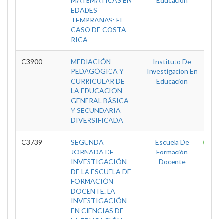
MATEMÁTICAS EN
Educacion
EDADES
TEMPRANAS: EL
CASO DE COSTA
RICA
C3900
MEDIACIÓN
Instituto De
D
PEDAGÓGICA Y
Investigacion En
CURRICULAR DE
Educacion
LA EDUCACIÓN
GENERAL BÁSICA
Y SECUNDARIA
DIVERSIFICADA
C3739
SEGUNDA
Escuela De
T
JORNADA DE
Formación
INVESTIGACIÓN
Docente
DE LA ESCUELA DE
FORMACIÓN
DOCENTE. LA
INVESTIGACIÓN
EN CIENCIAS DE