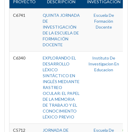
PROYECTO
DESCRIPCIÓN
INVESTIGACIÓN
E
C6741
QUINTA JORNADA
Escuela De
D
DE
Formación
INVESTIGACIÓN
Docente
DE LA ESCUELA DE
FORMACIÓN
DOCENTE
C6340
EXPLORANDO EL
Instituto De
D
DESARROLLO
Investigacion En
LÉXICO
Educacion
SINTÁCTICO EN
INGLÉS MEDIANTE
RASTREO
OCULAR: EL PAPEL
DE LA MEMORIA
DE TRABAJO Y EL
CONOCIMIENTO
LÉXICO PREVIO
C5712
JORNADA DE
Escuela De
T