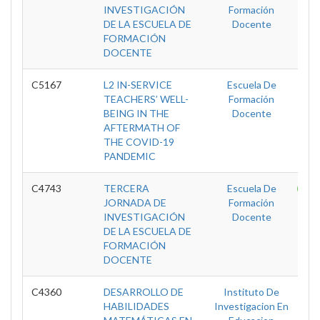
INVESTIGACIÓN
Formación
DE LA ESCUELA DE
Docente
FORMACIÓN
DOCENTE
C5167
L2 IN-SERVICE
Escuela De
D
TEACHERS’ WELL-
Formación
BEING IN THE
Docente
AFTERMATH OF
THE COVID-19
PANDEMIC
C4743
TERCERA
Escuela De
T
JORNADA DE
Formación
INVESTIGACIÓN
Docente
DE LA ESCUELA DE
FORMACIÓN
DOCENTE
C4360
DESARROLLO DE
Instituto De
D
HABILIDADES
Investigacion En