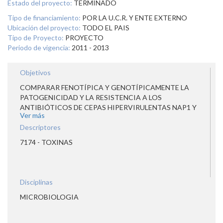
Estado del proyecto:
TERMINADO
Tipo de financiamiento:
POR LA U.C.R. Y ENTE EXTERNO
Ubicación del proyecto:
TODO EL PAIS
Tipo de Proyecto:
PROYECTO
Periodo de vigencia:
2011 - 2013
Objetivos
COMPARAR FENOTÍPICA Y GENOTÍPICAMENTE LA
PATOGENICIDAD Y LA RESISTENCIA A LOS
ANTIBIÓTICOS DE CEPAS HIPERVIRULENTAS NAP1 Y
Ver más
CEPAS AUTÓCTONAS CRP1 AISLADAS EN HOSPITALES
COSTARRICENSES DURANTE BROTES EPIDÉMICOS EN
Descriptores
EL 2009.
7174 - TOXINAS
Disciplinas
MICROBIOLOGIA