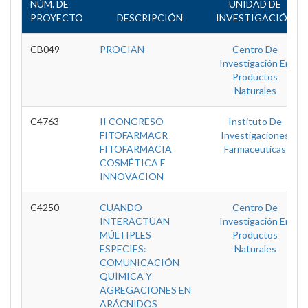
NÚM. DE
UNIDAD DE
PROYECTO
DESCRIPCIÓN
INVESTIGACIÓN
CB049
PROCIAN
Centro De
Investigación En
Productos
Naturales
C4763
II CONGRESO
Instituto De
FITOFARMACR
Investigaciones
FITOFARMACIA
Farmaceuticas
COSMÉTICA E
INNOVACION
C4250
CUANDO
Centro De
INTERACTÚAN
Investigación En
MÚLTIPLES
Productos
ESPECIES:
Naturales
COMUNICACIÓN
QUÍMICA Y
AGREGACIONES EN
ARÁCNIDOS