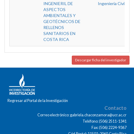
INGENIERIL DE
Ingeniería Civil
ASPECTOS
AMBIENTALES Y
GEOTÉCNICOS DE
RELLENOS
SANITARIOS EN
COSTA RICA
Descargar ficha del investigador
Regresar al Portal de la Investigación
Contacto
Correo electrónico: gabriela.chaconzamora@ucr.ac.cr
Teléfono: (506) 2511-1341
Fax: (506) 2224-9367
Cód.Postal: 11501-2060,Costa Rica