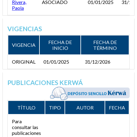
Rivera,
ASOCIADO
01/01/2025
31/12/
Paola
VIGENCIAS
FECHA DE
FECHA DE
VIGENCIA
INICIO
TÉRMINO
ORIGINAL
01/01/2025
31/12/2026
PUBLICACIONES KERWÁ
TÍTULO
TIPO
AUTOR
FECHA
Para
consultar las
publicaciones