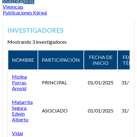
Investigadores
Vigencias
Publicaciones Kérwá
INVESTIGADORES
Mostrando 3 investigadores
FECHA DE
FECH
NOMBRE
PARTICIPACIÓN
INICIO
TÉRM
Molina
Porras,
PRINCIPAL
01/01/2025
31/12/
Arnold
Matarrita
Segura,
ASOCIADO
01/01/2025
31/12/
Edwin
Alberto
Vidal