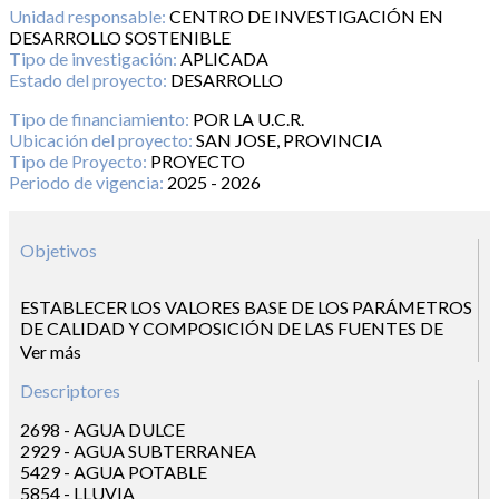
Unidad responsable:
CENTRO DE INVESTIGACIÓN EN
DESARROLLO SOSTENIBLE
Tipo de investigación:
APLICADA
Estado del proyecto:
DESARROLLO
Tipo de financiamiento:
POR LA U.C.R.
Ubicación del proyecto:
SAN JOSE, PROVINCIA
Tipo de Proyecto:
PROYECTO
Periodo de vigencia:
2025 - 2026
Objetivos
ESTABLECER LOS VALORES BASE DE LOS PARÁMETROS
DE CALIDAD Y COMPOSICIÓN DE LAS FUENTES DE
AGUA QUE BASTECEN A LOS ACUEDUCTOS DE LA
Ver más
CUENCA DEL RÍO ABANGARES Y SU RELACIÓN CON EL
Descriptores
CONTEXTO GEOLÓGICO, METEOROLÓGICO Y USO DE
SUELO, MEDIANTE EL ANÁLISIS DE DATOS
2698 - AGUA DULCE
GENERADOS A PARTIR DE REGISTROS HISTÓRICOS
2929 - AGUA SUBTERRANEA
DISPONIBLES, PARA LA MEJORA DEL CONOCIMIENTO
5429 - AGUA POTABLE
SOBRE LAS DIFERENTES FUENTES DE AGUA EN UNA
5854 - LLUVIA
MISMA CUENCA Y QUE SIRVAN COMO INSUMO PARA