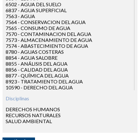
6502 - AGUA DEL SUELO
LAS FUTURAS TOMAS DE DECISIONES SOBRE SU
6837 - AGUA SUPERFICIAL
GESTIÓN.
7563 - AGUA
7564 - CONSERVACION DEL AGUA
7565 - CONSUMO DE AGUA
7570 - CONTAMINACION DEL AGUA
7573 - ALMACENAMIENTO DE AGUA
7574 - ABASTECIMIENTO DE AGUA
8780 - AGUAS COSTERAS
8854 - AGUA SALOBRE
8855 - ANÁLISIS DEL AGUA
8856 - CALIDAD DEL AGUA
8877 - QUÍMICA DEL AGUA
8923 - TRATAMIENTO DEL AGUA
10590 - DERECHO DEL AGUA
Disciplinas
DERECHOS HUMANOS
RECURSOS NATURALES
SALUD AMBIENTAL