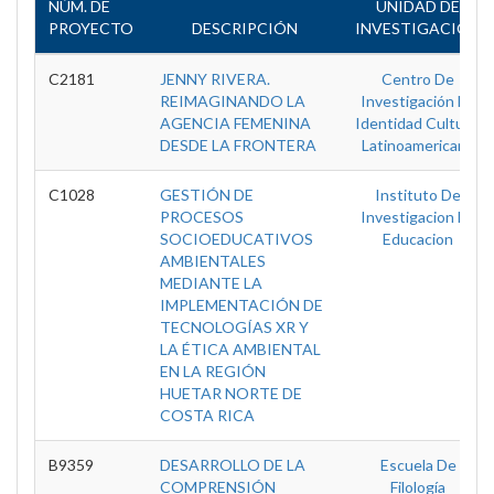
NÚM. DE
UNIDAD DE
PROYECTO
DESCRIPCIÓN
INVESTIGACIÓN
C2181
JENNY RIVERA.
Centro De
REIMAGINANDO LA
Investigación En
AGENCIA FEMENINA
Identidad Cultural
DESDE LA FRONTERA
Latinoamericana
C1028
GESTIÓN DE
Instituto De
PROCESOS
Investigacion En
SOCIOEDUCATIVOS
Educacion
AMBIENTALES
MEDIANTE LA
IMPLEMENTACIÓN DE
TECNOLOGÍAS XR Y
LA ÉTICA AMBIENTAL
EN LA REGIÓN
HUETAR NORTE DE
COSTA RICA
B9359
DESARROLLO DE LA
Escuela De
COMPRENSIÓN
Filología