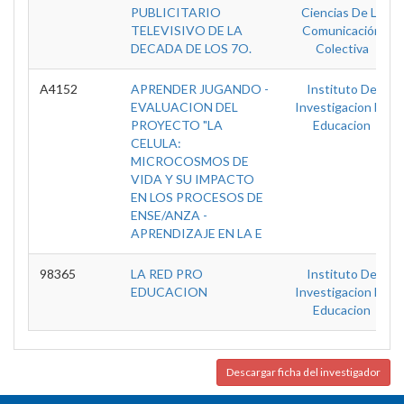
PUBLICITARIO
Ciencias De La
TELEVISIVO DE LA
Comunicación
DECADA DE LOS 7O.
Colectiva
A4152
APRENDER JUGANDO -
Instituto De
EVALUACION DEL
Investigacion En
PROYECTO "LA
Educacion
CELULA:
MICROCOSMOS DE
VIDA Y SU IMPACTO
EN LOS PROCESOS DE
ENSE/ANZA -
APRENDIZAJE EN LA E
98365
LA RED PRO
Instituto De
EDUCACION
Investigacion En
Educacion
Descargar ficha del investigador