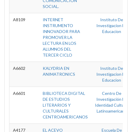
COMUNICACIÓN
SOCIAL.
A8109
INTERNET
Instituto De
INSTRUMENTO
Investigacion En
INNOVADOR PARA
Educacion
PROMOVER LA
LECTURA EN LOS
ALUMNOS DEL
TERCER CICLO
A6602
KALYDRIA EN
Instituto De
ANIMATRONICS
Investigacion En
Educacion
A6601
BIBLIOTECA DIGITAL
Centro De
DE ESTUDIOS
Investigación En
LITERARIOS Y
Identidad Cultural
CULTURALES
Latinoamericana
CENTROAMERICANOS
A4177
EL ACEVO
Escuela De