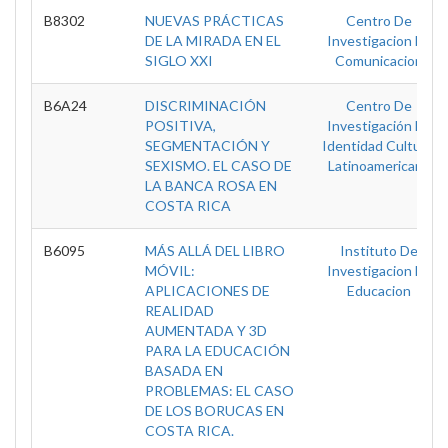
B8302
NUEVAS PRÁCTICAS
Centro De
DE LA MIRADA EN EL
Investigacion En
SIGLO XXI
Comunicacion
B6A24
DISCRIMINACIÓN
Centro De
POSITIVA,
Investigación En
SEGMENTACIÓN Y
Identidad Cultural
SEXISMO. EL CASO DE
Latinoamericana
LA BANCA ROSA EN
COSTA RICA
B6095
MÁS ALLÁ DEL LIBRO
Instituto De
MÓVIL:
Investigacion En
APLICACIONES DE
Educacion
REALIDAD
AUMENTADA Y 3D
PARA LA EDUCACIÓN
BASADA EN
PROBLEMAS: EL CASO
DE LOS BORUCAS EN
COSTA RICA.