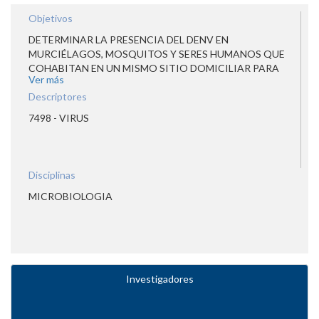
Objetivos
DETERMINAR LA PRESENCIA DEL DENV EN
MURCIÉLAGOS, MOSQUITOS Y SERES HUMANOS QUE
COHABITAN EN UN MISMO SITIO DOMICILIAR PARA
Ver más
EVIDENCIAR FACTORES ANTROPOGÉNICOS,
BIOLÓGICOS, VIROLÓGICOS Y ECOLÓGICOS QUE
Descriptores
PODRÍAN INVOLUCRAR AL MURCIÉLAGO EN UN
7498 - VIRUS
POSIBLE CICLO DE TRANSMISIÓN VIRAL
Disciplinas
MICROBIOLOGIA
Investigadores