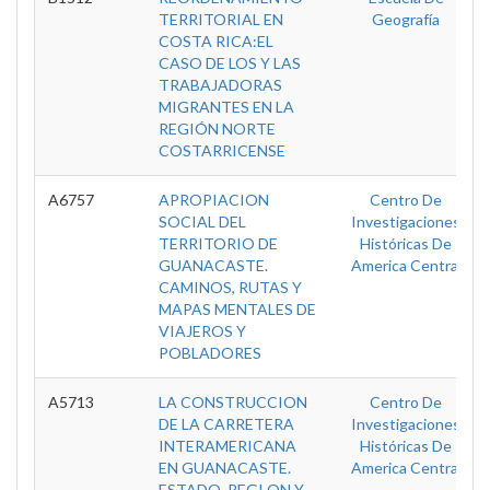
TERRITORIAL EN
Geografía
COSTA RICA:EL
CASO DE LOS Y LAS
TRABAJADORAS
MIGRANTES EN LA
REGIÓN NORTE
COSTARRICENSE
A6757
APROPIACION
Centro De
SOCIAL DEL
Investigaciones
TERRITORIO DE
Históricas De
GUANACASTE.
America Central
CAMINOS, RUTAS Y
MAPAS MENTALES DE
VIAJEROS Y
POBLADORES
A5713
LA CONSTRUCCION
Centro De
DE LA CARRETERA
Investigaciones
INTERAMERICANA
Históricas De
EN GUANACASTE.
America Central
ESTADO, REGI ON Y