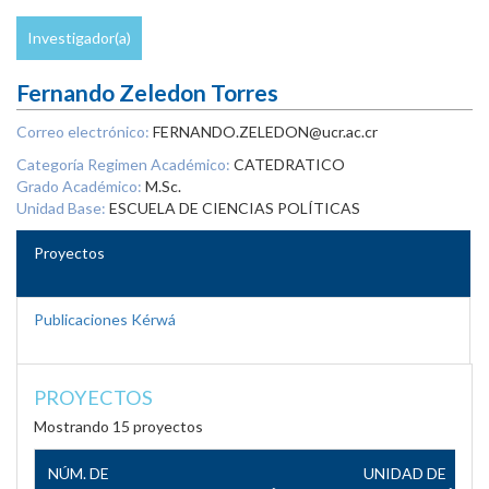
Investigador(a)
Fernando Zeledon Torres
Correo electrónico:
FERNANDO.ZELEDON@ucr.ac.cr
Categoría Regimen Académico:
CATEDRATICO
Grado Académico:
M.Sc.
Unidad Base:
ESCUELA DE CIENCIAS POLÍTICAS
Proyectos
Publicaciones Kérwá
PROYECTOS
Mostrando 15 proyectos
NÚM. DE
UNIDAD DE