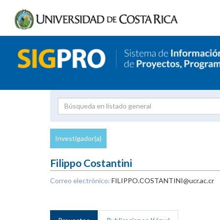
Investigador
Uni
Proyecto
Investigador(a)
inves
Filippo Costantini
Correo electrónico:
FILIPPO.COSTANTINI@ucr.ac.cr