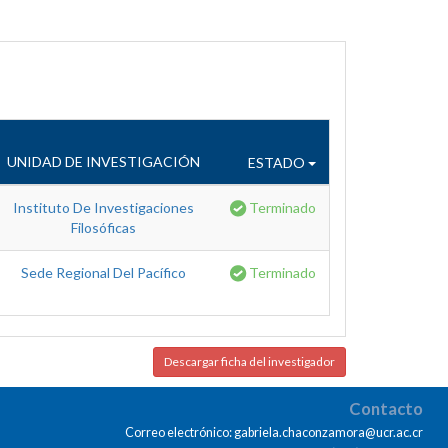
UNIDAD DE INVESTIGACIÓN
ESTADO
Instituto De Investigaciones
Terminado
Filosóficas
Sede Regional Del Pacífico
Terminado
Descargar ficha del investigador
Contacto
Correo electrónico: gabriela.chaconzamora@ucr.ac.cr