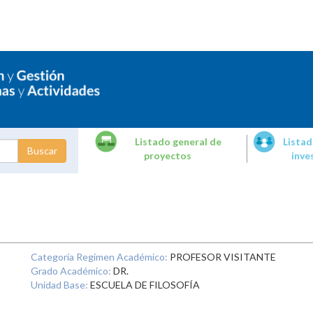
Listado general de
Listad
proyectos
inve
dades de
tigación
Categoría Regimen Académico:
PROFESOR VISITANTE
Grado Académico:
DR.
Unidad Base:
ESCUELA DE FILOSOFÍA