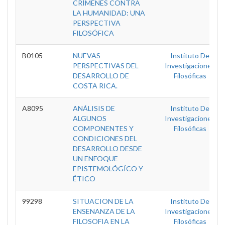
CRÍMENES CONTRA
LA HUMANIDAD: UNA
PERSPECTIVA
FILOSÓFICA
B0105
NUEVAS
Instituto De
PERSPECTIVAS DEL
Investigaciones
DESARROLLO DE
Filosóficas
COSTA RICA.
A8095
ANÁLISIS DE
Instituto De
ALGUNOS
Investigaciones
COMPONENTES Y
Filosóficas
CONDICIONES DEL
DESARROLLO DESDE
UN ENFOQUE
EPISTEMOLÓGÍCO Y
ÉTICO
99298
SITUACION DE LA
Instituto De
ENSENANZA DE LA
Investigaciones
FILOSOFIA EN LA
Filosóficas