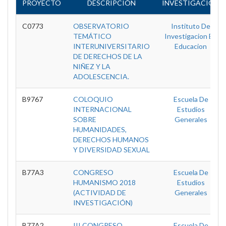
PROYECTO
DESCRIPCIÓN
INVESTIGACIÓN
C0773
OBSERVATORIO
Instituto De
TEMÁTICO
Investigacion En
INTERUNIVERSITARIO
Educacion
DE DERECHOS DE LA
NIÑEZ Y LA
ADOLESCENCIA.
B9767
COLOQUIO
Escuela De
INTERNACIONAL
Estudios
SOBRE
Generales
HUMANIDADES,
DERECHOS HUMANOS
Y DIVERSIDAD SEXUAL
B77A3
CONGRESO
Escuela De
HUMANISMO 2018
Estudios
(ACTIVIDAD DE
Generales
INVESTIGACIÓN)
B77A2
III CONGRESO
Escuela De