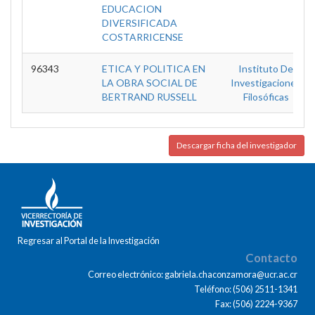
EDUCACION
DIVERSIFICADA
COSTARRICENSE
96343
ETICA Y POLITICA EN
Instituto De
LA OBRA SOCIAL DE
Investigaciones
BERTRAND RUSSELL
Filosóficas
Descargar ficha del investigador
Regresar al Portal de la Investigación
Contacto
Correo electrónico: gabriela.chaconzamora@ucr.ac.cr
Teléfono: (506) 2511-1341
Fax: (506) 2224-9367