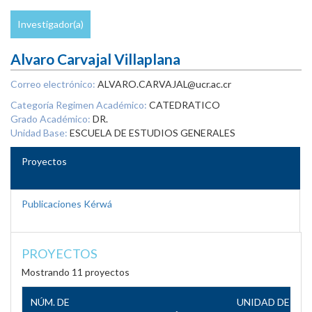
Investigador(a)
Alvaro Carvajal Villaplana
Correo electrónico:
ALVARO.CARVAJAL@ucr.ac.cr
Categoría Regimen Académico:
CATEDRATICO
Grado Académico:
DR.
Unidad Base:
ESCUELA DE ESTUDIOS GENERALES
Proyectos
Publicaciones Kérwá
PROYECTOS
Mostrando 11 proyectos
NÚM. DE
UNIDAD DE