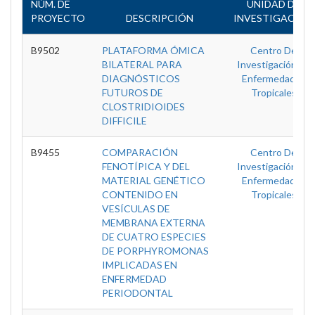
NÚM. DE
UNIDAD DE
PROYECTO
DESCRIPCIÓN
INVESTIGACIÓN
B9502
PLATAFORMA ÓMICA
Centro De
BILATERAL PARA
Investigación En
DIAGNÓSTICOS
Enfermedades
FUTUROS DE
Tropicales
CLOSTRIDIOIDES
DIFFICILE
B9455
COMPARACIÓN
Centro De
FENOTÍPICA Y DEL
Investigación En
MATERIAL GENÉTICO
Enfermedades
CONTENIDO EN
Tropicales
VESÍCULAS DE
MEMBRANA EXTERNA
DE CUATRO ESPECIES
DE PORPHYROMONAS
IMPLICADAS EN
ENFERMEDAD
PERIODONTAL