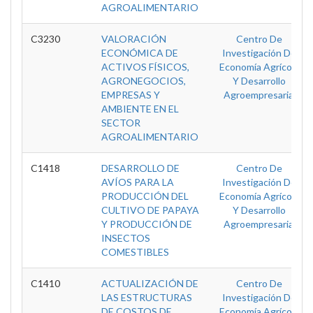
AGROALIMENTARIO
C3230
VALORACIÓN
Centro De
ECONÓMICA DE
Investigación De
ACTIVOS FÍSICOS,
Economía Agrícola
AGRONEGOCIOS,
Y Desarrollo
EMPRESAS Y
Agroempresarial
AMBIENTE EN EL
SECTOR
AGROALIMENTARIO
C1418
DESARROLLO DE
Centro De
AVÍOS PARA LA
Investigación De
PRODUCCIÓN DEL
Economía Agrícola
CULTIVO DE PAPAYA
Y Desarrollo
Y PRODUCCIÓN DE
Agroempresarial
INSECTOS
COMESTIBLES
C1410
ACTUALIZACIÓN DE
Centro De
LAS ESTRUCTURAS
Investigación De
DE COSTOS DE
Economía Agrícola