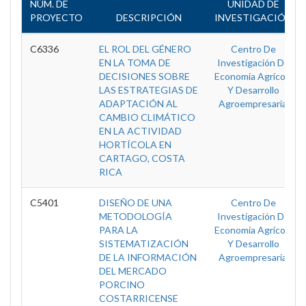
NÚM. DE
UNIDAD DE
PROYECTO
DESCRIPCIÓN
INVESTIGACIÓN
C6336
EL ROL DEL GÉNERO
Centro De
EN LA TOMA DE
Investigación De
DECISIONES SOBRE
Economía Agrícola
LAS ESTRATEGIAS DE
Y Desarrollo
ADAPTACIÓN AL
Agroempresarial
CAMBIO CLIMÁTICO
EN LA ACTIVIDAD
HORTÍCOLA EN
CARTAGO, COSTA
RICA
C5401
DISEÑO DE UNA
Centro De
METODOLOGÍA
Investigación De
PARA LA
Economía Agrícola
SISTEMATIZACIÓN
Y Desarrollo
DE LA INFORMACIÓN
Agroempresarial
DEL MERCADO
PORCINO
COSTARRICENSE