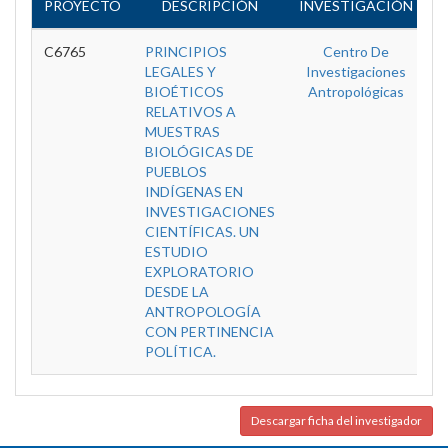
PROYECTO
DESCRIPCIÓN
INVESTIGACIÓN
E
C6765
PRINCIPIOS
Centro De
D
LEGALES Y
Investigaciones
BIOÉTICOS
Antropológicas
RELATIVOS A
MUESTRAS
BIOLÓGICAS DE
PUEBLOS
INDÍGENAS EN
INVESTIGACIONES
CIENTÍFICAS. UN
ESTUDIO
EXPLORATORIO
DESDE LA
ANTROPOLOGÍA
CON PERTINENCIA
POLÍTICA.
Descargar ficha del investigador