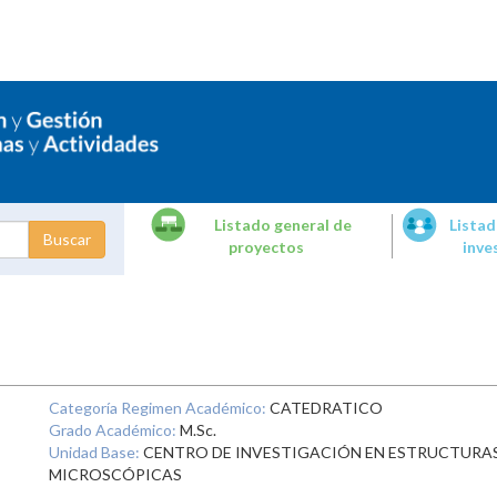
Listado general de
Listad
proyectos
inve
dades de
tigación
Categoría Regimen Académico:
CATEDRATICO
Grado Académico:
M.Sc.
Unidad Base:
CENTRO DE INVESTIGACIÓN EN ESTRUCTURA
MICROSCÓPICAS