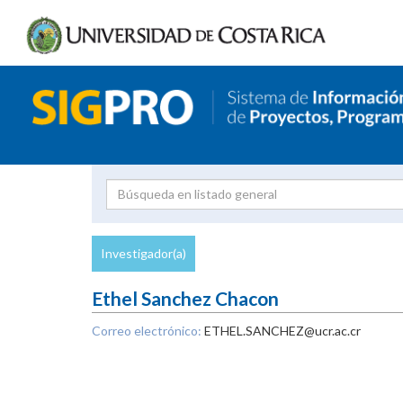
Investigador
Uni
Proyecto
Investigador(a)
inves
Ethel Sanchez Chacon
Correo electrónico:
ETHEL.SANCHEZ@ucr.ac.cr