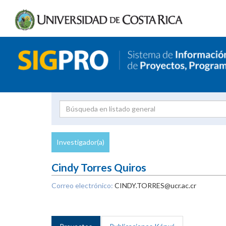
Investigador
Uni
Proyecto
Investigador(a)
inves
Cindy Torres Quiros
Correo electrónico:
CINDY.TORRES@ucr.ac.cr