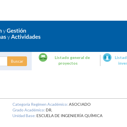
Listado general de
Listad
proyectos
inve
dades de
tigación
Categoría Regimen Académico:
ASOCIADO
Grado Académico:
DR.
Unidad Base:
ESCUELA DE INGENIERÍA QUÍMICA