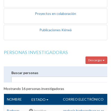
Proyectos en colaboración
Publicaciones Kérwá
PERSONAS INVESTIGADORAS
Descargas
Buscar personas
Mostrando
16
personas investigadoras
NOMBRE
CORREO ELECTRÓNICO
ESTADO
Barboza
Inactivo
analucia.barboza@ucr.ac.cr