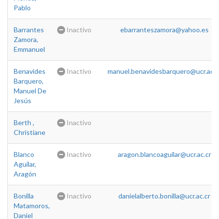
Pablo
Barrantes
Inactivo
ebarranteszamora@yahoo.es
Zamora,
Emmanuel
Benavides
Inactivo
manuel.benavidesbarquero@ucr.ac.c
Barquero,
Manuel De
Jesús
Berth ,
Inactivo
Christiane
Blanco
Inactivo
aragon.blancoaguilar@ucr.ac.cr
Aguilar,
Aragón
Bonilla
Inactivo
danielalberto.bonilla@ucr.ac.cr
Matamoros,
Daniel