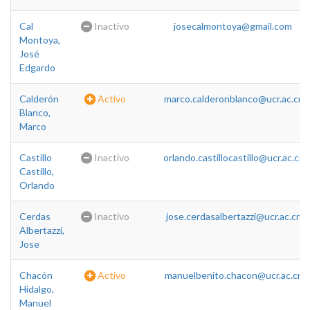
Cal
Inactivo
josecalmontoya@gmail.com
Montoya,
José
Edgardo
Calderón
Activo
marco.calderonblanco@ucr.ac.cr
Blanco,
Marco
Castillo
Inactivo
orlando.castillocastillo@ucr.ac.cr
Castillo,
Orlando
Cerdas
Inactivo
jose.cerdasalbertazzi@ucr.ac.cr
Albertazzi,
Jose
Chacón
Activo
manuelbenito.chacon@ucr.ac.cr
Hidalgo,
Manuel