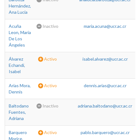
Hernández,
Ana Lucía
Acuña
Inactivo
maria.acuna@ucr.ac.cr
Leon, María
De Los
Ángeles
Álvarez
Activo
isabel.alvarez@ucr.ac.cr
Echandi,
Isabel
Arias Mora,
Activo
dennis.arias@ucr.ac.cr
Dennis
Baltodano
Inactivo
adriana.baltodano@ucr.ac.cr
Fuentes,
Adriana
Barquero
Activo
pablo.barquero@ucr.ac.cr
Morice,