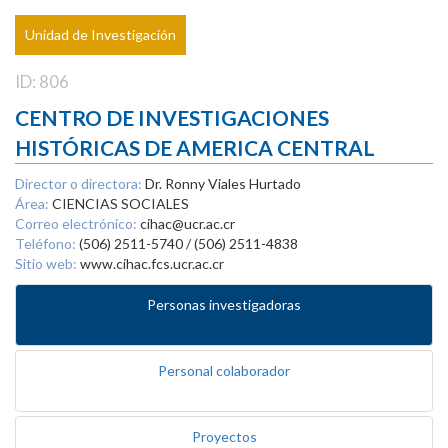
Unidad de Investigación
ID: 806
CENTRO DE INVESTIGACIONES
HISTÓRICAS DE AMERICA CENTRAL
Director o directora:
Dr. Ronny Viales Hurtado
Área:
CIENCIAS SOCIALES
Correo electrónico:
cihac@ucr.ac.cr
Teléfono:
(506) 2511-5740 / (506) 2511-4838
Sitio web:
www.cihac.fcs.ucr.ac.cr
Personas investigadoras
Personal colaborador
Proyectos