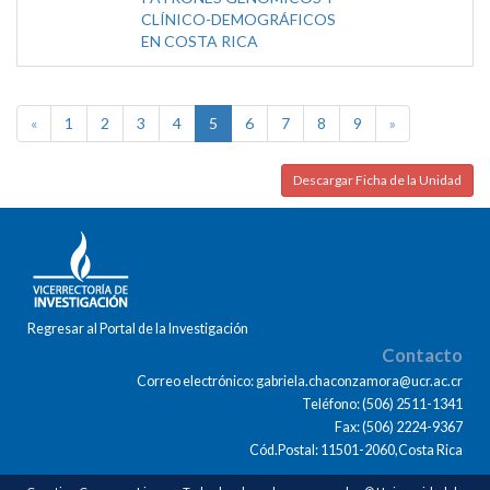
CLÍNICO-DEMOGRÁFICOS
EN COSTA RICA
«
1
2
3
4
5
6
7
8
9
»
Descargar Ficha de la Unidad
Regresar al Portal de la Investigación
Contacto
Correo electrónico: gabriela.chaconzamora@ucr.ac.cr
Teléfono: (506) 2511-1341
Fax: (506) 2224-9367
Cód.Postal: 11501-2060,Costa Rica