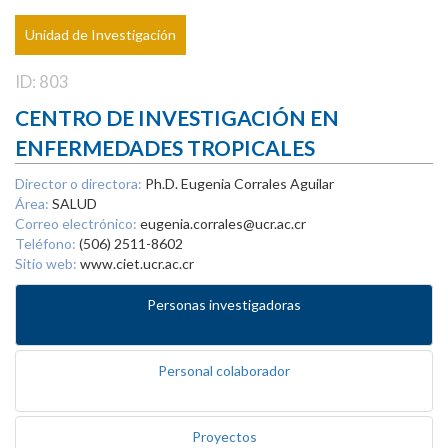
Unidad de Investigación
ID: 803
CENTRO DE INVESTIGACIÓN EN
ENFERMEDADES TROPICALES
Director o directora:
Ph.D. Eugenia Corrales Aguilar
Área:
SALUD
Correo electrónico:
eugenia.corrales@ucr.ac.cr
Teléfono:
(506) 2511-8602
Sitio web:
www.ciet.ucr.ac.cr
Personas investigadoras
Personal colaborador
Proyectos