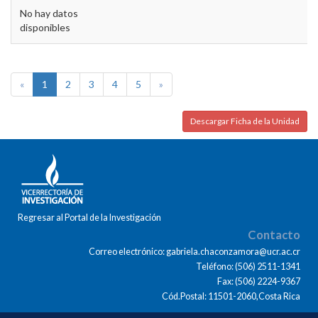
No hay datos
disponibles
«
1
2
3
4
5
»
Descargar Ficha de la Unidad
Regresar al Portal de la Investigación
Contacto
Correo electrónico: gabriela.chaconzamora@ucr.ac.cr
Teléfono: (506) 2511-1341
Fax: (506) 2224-9367
Cód.Postal: 11501-2060,Costa Rica