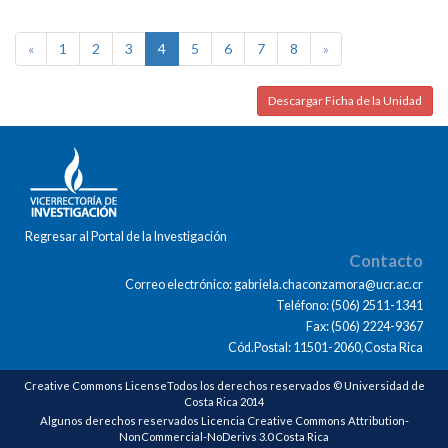
«
1
2
3
4
5
6
7
8
»
Descargar Ficha de la Unidad
Regresar al Portal de la Investigación
Contacto
Correo electrónico: gabriela.chaconzamora@ucr.ac.cr
Teléfono: (506) 2511-1341
Fax: (506) 2224-9367
Cód.Postal: 11501-2060,Costa Rica
Creative Commons LicenseTodos los derechos reservados © Universidad de
Costa Rica 2014
Algunos derechos reservados Licencia Creative Commons Attribution-
NonCommercial-NoDerivs 3.0 Costa Rica