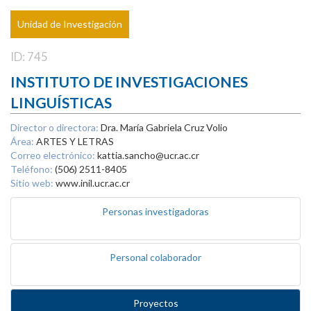
Unidad de Investigación
ID: 745
INSTITUTO DE INVESTIGACIONES
LINGUÍSTICAS
Director o directora:
Dra. María Gabriela Cruz Volio
Área:
ARTES Y LETRAS
Correo electrónico:
kattia.sancho@ucr.ac.cr
Teléfono:
(506) 2511-8405
Sitio web:
www.inil.ucr.ac.cr
Personas investigadoras
Personal colaborador
Proyectos