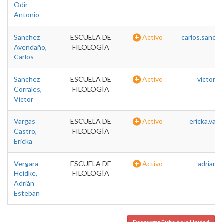
Odir
Antonio
Sanchez
ESCUELA DE
Activo
carlos.sanch
Avendaño,
FILOLOGÍA
Carlos
Sanchez
ESCUELA DE
Activo
victor.
Corrales,
FILOLOGÍA
Victor
Vargas
ESCUELA DE
Activo
ericka.var
Castro,
FILOLOGÍA
Ericka
Vergara
ESCUELA DE
Activo
adrian.
Heidke,
FILOLOGÍA
Adrián
Esteban
Descargar Ficha de la Unidad