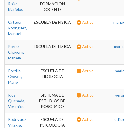
Rojas,
FORMACIÓN
Marielos
DOCENTE
Ortega
ESCUELA DE FÍSICA
Activo
manuel.
Rodriguez,
Manuel
Porras
ESCUELA DE FÍSICA
Activo
mariela
Chaverri,
Mariela
Portilla
ESCUELA DE
Activo
mario.p
Chaves,
FILOLOGÍA
Mario
Rios
SISTEMA DE
Activo
veronic
Quesada,
ESTUDIOS DE
Veronica
POSGRADO
Rodriguez
ESCUELA DE
Activo
odir.ro
Villagra,
PSICOLOGÍA