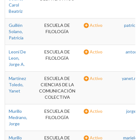
Carol
Beatriz
Guillén
ESCUELA DE
Activo
patricia
Solano,
FILOLOGÍA
Patricia
Leoni De
ESCUELA DE
Activo
antonio
Leon,
FILOLOGÍA
Jorge A.
Martínez
ESCUELA DE
Activo
yanet.mar
Toledo,
CIENCIAS DE LA
Yanet
COMUNICACIÓN
COLECTIVA
Murillo
ESCUELA DE
Activo
jorge.m
Medrano,
FILOLOGÍA
Jorge
Murillo
ESCUELA DE
Activo
marielos