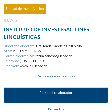
Unidad de Investigación
ID: 745
INSTITUTO DE INVESTIGACIONES
LINGUÍSTICAS
Director o directora:
Dra. María Gabriela Cruz Volio
Área:
ARTES Y LETRAS
Correo electrónico:
kattia.sancho@ucr.ac.cr
Teléfono:
(506) 2511-8405
Sitio web:
www.inil.ucr.ac.cr
Personas investigadoras
Personal colaborador
Proyectos