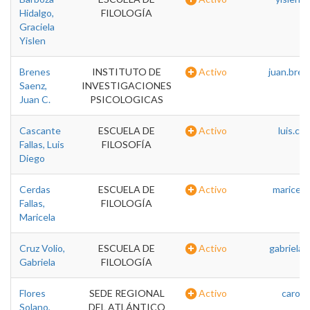
Hidalgo,
FILOLOGÍA
Graciela
Yislen
Brenes
INSTITUTO DE
Activo
juan.bren
Saenz,
INVESTIGACIONES
Juan C.
PSICOLOGICAS
Cascante
ESCUELA DE
Activo
luis.ca
Fallas, Luis
FILOSOFÍA
Diego
Cerdas
ESCUELA DE
Activo
maricela
Fallas,
FILOLOGÍA
Maricela
Cruz Volio,
ESCUELA DE
Activo
gabriela.
Gabriela
FILOLOGÍA
Flores
SEDE REGIONAL
Activo
carol.
Solano,
DEL ATLÁNTICO