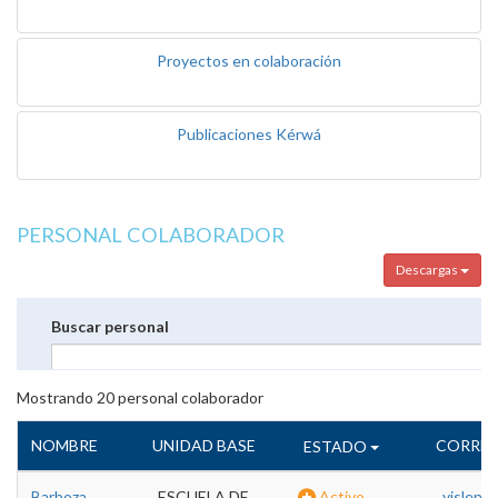
Proyectos en colaboración
Publicaciones Kérwá
PERSONAL COLABORADOR
Descargas
Buscar personal
Mostrando
20
personal colaborador
NOMBRE
UNIDAD BASE
CORREO
ESTADO
Barboza
ESCUELA DE
Activo
yislen.