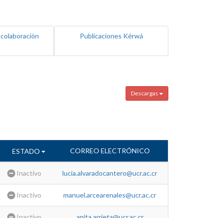
 colaboración
Publicaciones Kérwá
Descargas
CORREO ELECTRÓNICO
ESTADO
Inactivo
lucia.alvaradocantero@ucr.ac.cr
Inactivo
manuel.arcearenales@ucr.ac.cr
Inactivo
anita.arrieta@ucr.ac.cr