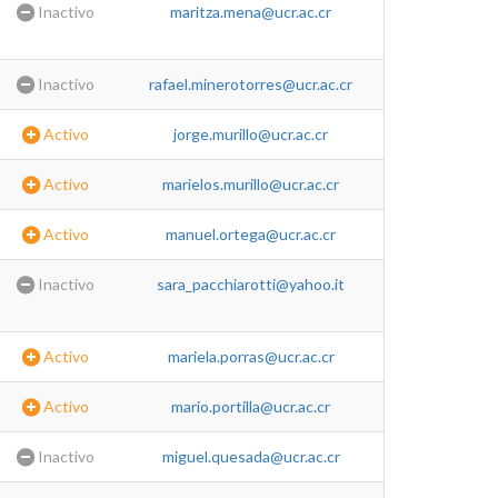
Inactivo
maritza.mena@ucr.ac.cr
Inactivo
rafael.minerotorres@ucr.ac.cr
Activo
jorge.murillo@ucr.ac.cr
Activo
marielos.murillo@ucr.ac.cr
Activo
manuel.ortega@ucr.ac.cr
Inactivo
sara_pacchiarotti@yahoo.it
Activo
mariela.porras@ucr.ac.cr
Activo
mario.portilla@ucr.ac.cr
Inactivo
miguel.quesada@ucr.ac.cr