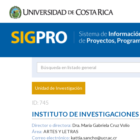
Investigador
Uni
Proyecto
Unidad de Investigación
inves
ID: 745
INSTITUTO DE INVESTIGACIONES
Director o directora:
Dra. María Gabriela Cruz Volio
Área:
ARTES Y LETRAS
Correo electrónico:
kattia.sancho@ucr.ac.cr