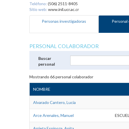
Teléfono:
(506) 2511-8405
Sitio web:
www.inil.ucr.ac.cr
Personas investigadoras
Personal 
PERSONAL COLABORADOR
Buscar
personal
Mostrando
66
personal colaborador
NOMBRE
Alvarado Cantero, Lucía
Arce Arenales, Manuel
ESCUE
Arrieta Espinoza, Anita