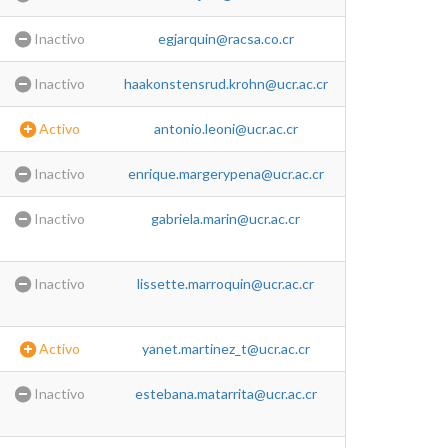
Inactivo
egjarquin@racsa.co.cr
Inactivo
haakonstensrud.krohn@ucr.ac.cr
Activo
antonio.leoni@ucr.ac.cr
Inactivo
enrique.margerypena@ucr.ac.cr
Inactivo
gabriela.marin@ucr.ac.cr
Inactivo
lissette.marroquin@ucr.ac.cr
Activo
yanet.martinez_t@ucr.ac.cr
Inactivo
estebana.matarrita@ucr.ac.cr