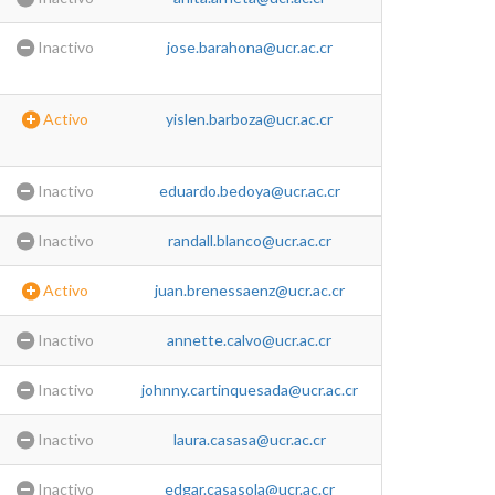
Inactivo
jose.barahona@ucr.ac.cr
Activo
yislen.barboza@ucr.ac.cr
Inactivo
eduardo.bedoya@ucr.ac.cr
Inactivo
randall.blanco@ucr.ac.cr
Activo
juan.brenessaenz@ucr.ac.cr
Inactivo
annette.calvo@ucr.ac.cr
Inactivo
johnny.cartinquesada@ucr.ac.cr
Inactivo
laura.casasa@ucr.ac.cr
Inactivo
edgar.casasola@ucr.ac.cr