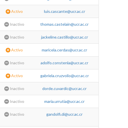
Activo
luis.cascante@ucr.ac.cr
Inactivo
thomas.castelain@ucr.ac.cr
Inactivo
jackeline.castillo@ucr.ac.cr
Activo
maricela.cerdas@ucr.ac.cr
Inactivo
adolfo.constenla@ucr.ac.cr
Activo
gabriela.cruzvolio@ucr.ac.cr
Inactivo
dorde.cuvardic@ucr.ac.cr
Inactivo
maria.urrutia@ucr.ac.cr
Inactivo
gandolfi.di@ucr.ac.cr