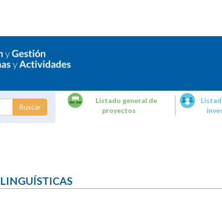
Listado general de
Listad
proyectos
inve
dades de
tigación
 LINGUÍSTICAS