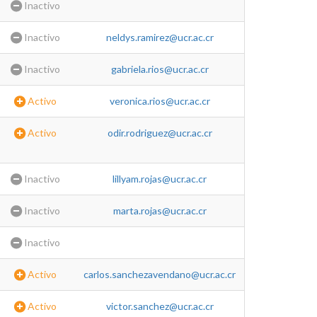
Inactivo
Inactivo
neldys.ramirez@ucr.ac.cr
Inactivo
gabriela.rios@ucr.ac.cr
Activo
veronica.rios@ucr.ac.cr
Activo
odir.rodriguez@ucr.ac.cr
Inactivo
lillyam.rojas@ucr.ac.cr
Inactivo
marta.rojas@ucr.ac.cr
Inactivo
Activo
carlos.sanchezavendano@ucr.ac.cr
Activo
victor.sanchez@ucr.ac.cr