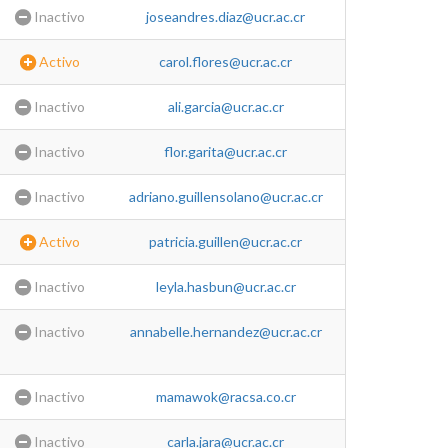
Inactivo
joseandres.diaz@ucr.ac.cr
Activo
carol.flores@ucr.ac.cr
Inactivo
ali.garcia@ucr.ac.cr
Inactivo
flor.garita@ucr.ac.cr
Inactivo
adriano.guillensolano@ucr.ac.cr
Activo
patricia.guillen@ucr.ac.cr
Inactivo
leyla.hasbun@ucr.ac.cr
Inactivo
annabelle.hernandez@ucr.ac.cr
Inactivo
mamawok@racsa.co.cr
Inactivo
carla.jara@ucr.ac.cr