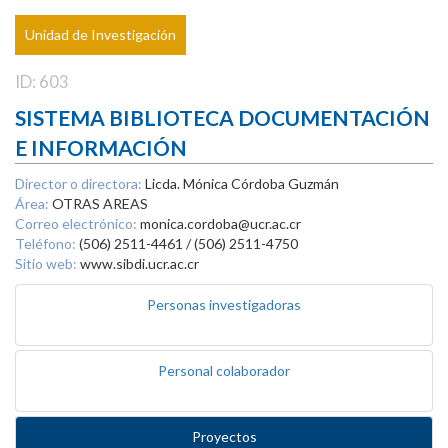
Unidad de Investigación
ID: 603
SISTEMA BIBLIOTECA DOCUMENTACIÓN
E INFORMACIÓN
Director o directora:
Licda. Mónica Córdoba Guzmán
Área:
OTRAS AREAS
Correo electrónico:
monica.cordoba@ucr.ac.cr
Teléfono:
(506) 2511-4461 / (506) 2511-4750
Sitio web:
www.sibdi.ucr.ac.cr
Personas investigadoras
Personal colaborador
Proyectos