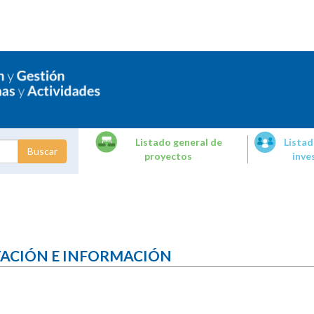
Listado general de
Listad
proyectos
inve
dades de
tigación
TACIÓN E INFORMACIÓN