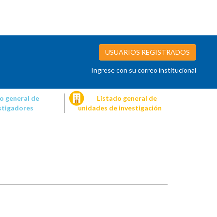
USUARIOS REGISTRADOS
Ingrese con su correo institucional
o general de
Listado general de
stigadores
unidades de investigación