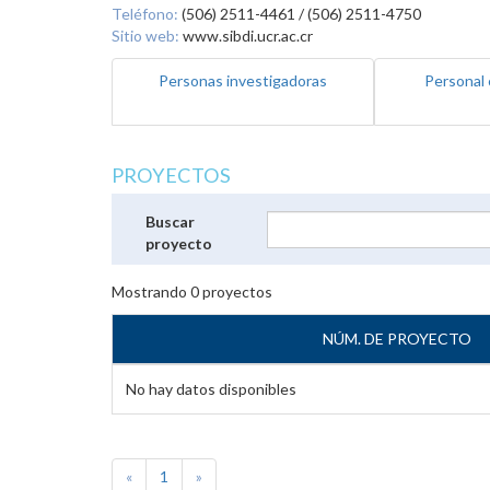
Teléfono:
(506) 2511-4461 / (506) 2511-4750
Sitio web:
www.sibdi.ucr.ac.cr
Personas investigadoras
Personal 
PROYECTOS
Buscar
proyecto
Mostrando
0
proyectos
NÚM. DE PROYECTO
No hay datos disponibles
«
1
»