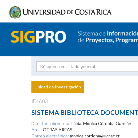
Investigador
Uni
Proyecto
Unidad de Investigación
inves
ID: 603
SISTEMA BIBLIOTECA DOCUMEN
Director o directora:
Licda. Mónica Córdoba Guzmán
Área:
OTRAS AREAS
Correo electrónico:
monica.cordoba@ucr.ac.cr