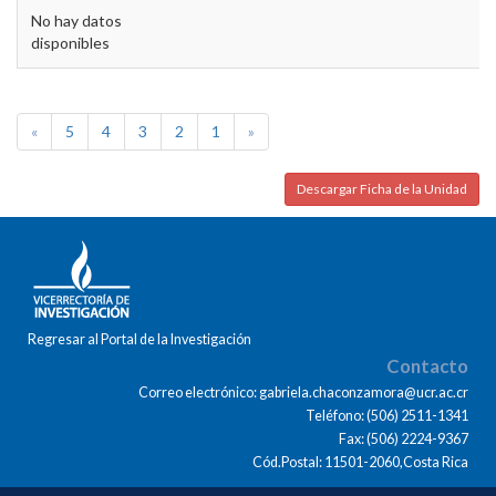
No hay datos
disponibles
«
5
4
3
2
1
»
Descargar Ficha de la Unidad
Regresar al Portal de la Investigación
Contacto
Correo electrónico: gabriela.chaconzamora@ucr.ac.cr
Teléfono: (506) 2511-1341
Fax: (506) 2224-9367
Cód.Postal: 11501-2060,Costa Rica