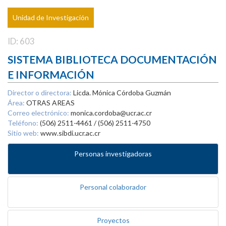
Unidad de Investigación
ID: 603
SISTEMA BIBLIOTECA DOCUMENTACIÓN
E INFORMACIÓN
Director o directora:
Licda. Mónica Córdoba Guzmán
Área:
OTRAS AREAS
Correo electrónico:
monica.cordoba@ucr.ac.cr
Teléfono:
(506) 2511-4461 / (506) 2511-4750
Sitio web:
www.sibdi.ucr.ac.cr
Personas investigadoras
Personal colaborador
Proyectos