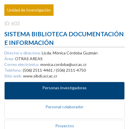
Unidad de Investigación
ID: 603
SISTEMA BIBLIOTECA DOCUMENTACIÓN
E INFORMACIÓN
Director o directora:
Licda. Mónica Córdoba Guzmán
Área:
OTRAS AREAS
Correo electrónico:
monica.cordoba@ucr.ac.cr
Teléfono:
(506) 2511-4461 / (506) 2511-4750
Sitio web:
www.sibdi.ucr.ac.cr
Personas investigadoras
Personal colaborador
Proyectos