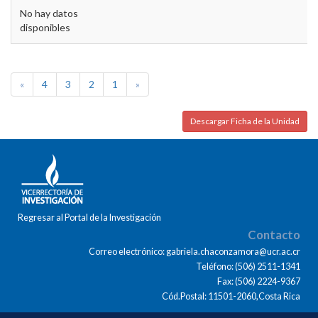
No hay datos
disponibles
«
4
3
2
1
»
Descargar Ficha de la Unidad
Regresar al Portal de la Investigación
Contacto
Correo electrónico: gabriela.chaconzamora@ucr.ac.cr
Teléfono: (506) 2511-1341
Fax: (506) 2224-9367
Cód.Postal: 11501-2060,Costa Rica