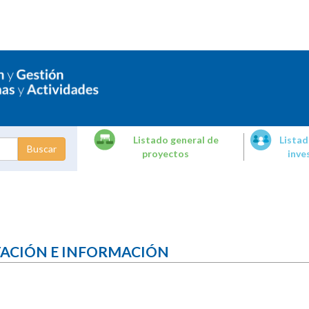
Listado general de
Listad
proyectos
inve
dades de
tigación
TACIÓN E INFORMACIÓN