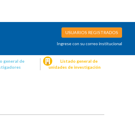
USUARIOS REGISTRADOS
Ingrese con su correo institucional
o general de
Listado general de
stigadores
unidades de investigación