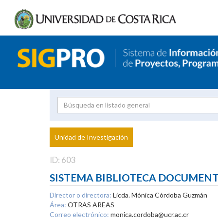
Investigador
Uni
Proyecto
Unidad de Investigación
inves
ID: 603
SISTEMA BIBLIOTECA DOCUMEN
Director o directora:
Licda. Mónica Córdoba Guzmán
Área:
OTRAS AREAS
Correo electrónico:
monica.cordoba@ucr.ac.cr