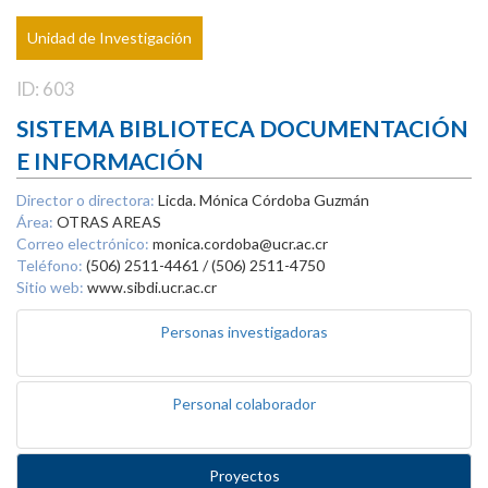
Unidad de Investigación
ID: 603
SISTEMA BIBLIOTECA DOCUMENTACIÓN
E INFORMACIÓN
Director o directora:
Licda. Mónica Córdoba Guzmán
Área:
OTRAS AREAS
Correo electrónico:
monica.cordoba@ucr.ac.cr
Teléfono:
(506) 2511-4461 / (506) 2511-4750
Sitio web:
www.sibdi.ucr.ac.cr
Personas investigadoras
Personal colaborador
Proyectos