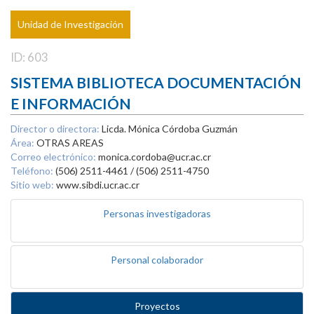
Unidad de Investigación
ID: 603
SISTEMA BIBLIOTECA DOCUMENTACIÓN
E INFORMACIÓN
Director o directora:
Licda. Mónica Córdoba Guzmán
Área:
OTRAS AREAS
Correo electrónico:
monica.cordoba@ucr.ac.cr
Teléfono:
(506) 2511-4461 / (506) 2511-4750
Sitio web:
www.sibdi.ucr.ac.cr
Personas investigadoras
Personal colaborador
Proyectos