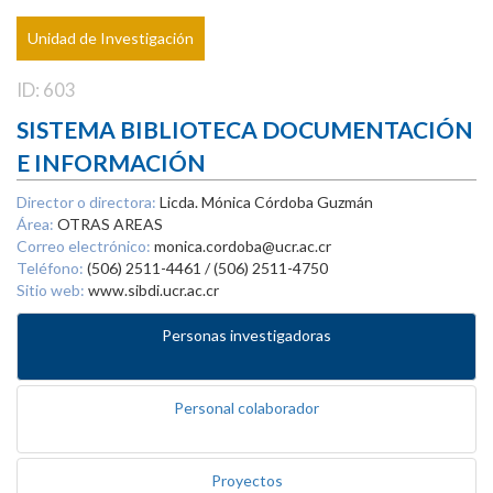
Unidad de Investigación
ID: 603
SISTEMA BIBLIOTECA DOCUMENTACIÓN
E INFORMACIÓN
Director o directora:
Licda. Mónica Córdoba Guzmán
Área:
OTRAS AREAS
Correo electrónico:
monica.cordoba@ucr.ac.cr
Teléfono:
(506) 2511-4461 / (506) 2511-4750
Sitio web:
www.sibdi.ucr.ac.cr
Personas investigadoras
Personal colaborador
Proyectos