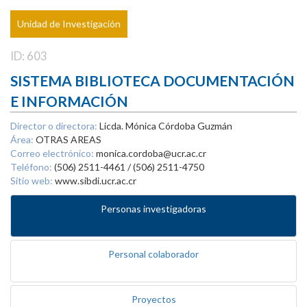
Unidad de Investigación
ID: 603
SISTEMA BIBLIOTECA DOCUMENTACIÓN
E INFORMACIÓN
Director o directora:
Licda. Mónica Córdoba Guzmán
Área:
OTRAS AREAS
Correo electrónico:
monica.cordoba@ucr.ac.cr
Teléfono:
(506) 2511-4461 / (506) 2511-4750
Sitio web:
www.sibdi.ucr.ac.cr
Personas investigadoras
Personal colaborador
Proyectos