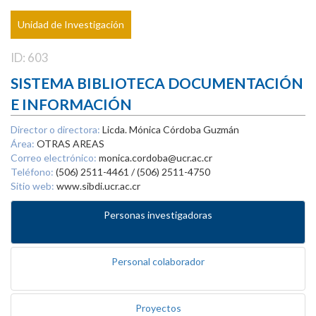
Unidad de Investigación
ID: 603
SISTEMA BIBLIOTECA DOCUMENTACIÓN
E INFORMACIÓN
Director o directora:
Licda. Mónica Córdoba Guzmán
Área:
OTRAS AREAS
Correo electrónico:
monica.cordoba@ucr.ac.cr
Teléfono:
(506) 2511-4461 / (506) 2511-4750
Sitio web:
www.sibdi.ucr.ac.cr
Personas investigadoras
Personal colaborador
Proyectos