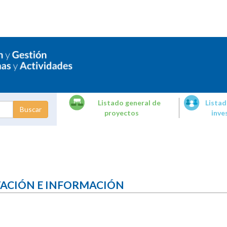
Listado general de
Listad
proyectos
inve
dades de
tigación
TACIÓN E INFORMACIÓN