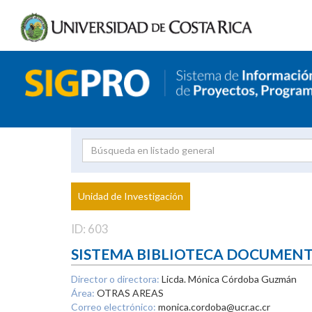
Investigador
Uni
Proyecto
Unidad de Investigación
inves
ID: 603
SISTEMA BIBLIOTECA DOCUMEN
Director o directora:
Licda. Mónica Córdoba Guzmán
Área:
OTRAS AREAS
Correo electrónico:
monica.cordoba@ucr.ac.cr