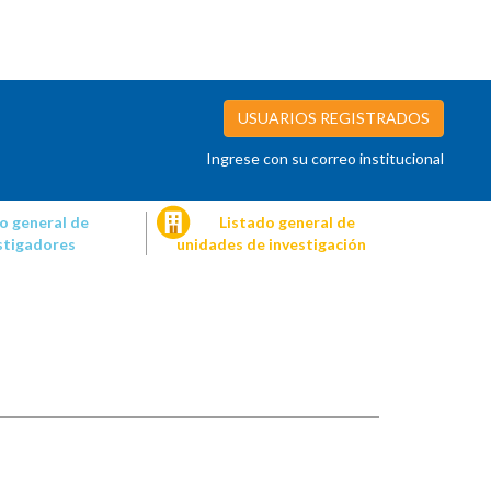
USUARIOS REGISTRADOS
Ingrese con su correo institucional
o general de
Listado general de
stigadores
unidades de investigación