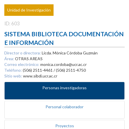
Unidad de Investigación
ID: 603
SISTEMA BIBLIOTECA DOCUMENTACIÓN
E INFORMACIÓN
Director o directora:
Licda. Mónica Córdoba Guzmán
Área:
OTRAS AREAS
Correo electrónico:
monica.cordoba@ucr.ac.cr
Teléfono:
(506) 2511-4461 / (506) 2511-4750
Sitio web:
www.sibdi.ucr.ac.cr
Personas investigadoras
Personal colaborador
Proyectos