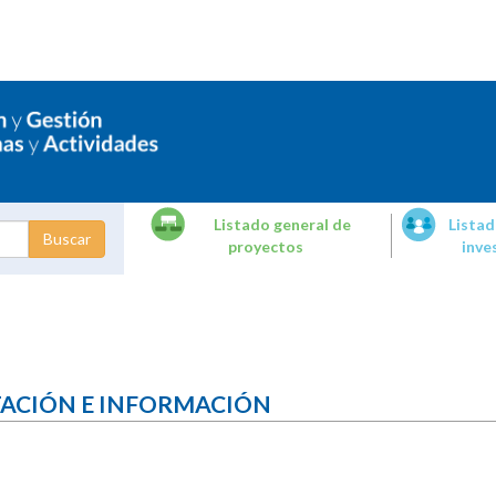
Listado general de
Listad
proyectos
inve
dades de
tigación
TACIÓN E INFORMACIÓN