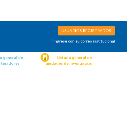
USUARIOS REGISTRADOS
Ingrese con su correo institucional
o general de
Listado general de
stigadores
unidades de investigación