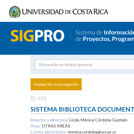
Investigador
Uni
Proyecto
Unidad de Investigación
inves
ID: 603
SISTEMA BIBLIOTECA DOCUMEN
Director o directora:
Licda. Mónica Córdoba Guzmán
Área:
OTRAS AREAS
Correo electrónico:
monica.cordoba@ucr.ac.cr