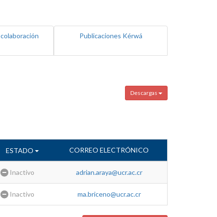
 colaboración
Publicaciones Kérwá
Descargas
CORREO ELECTRÓNICO
ESTADO
Inactivo
adrian.araya@ucr.ac.cr
Inactivo
ma.briceno@ucr.ac.cr