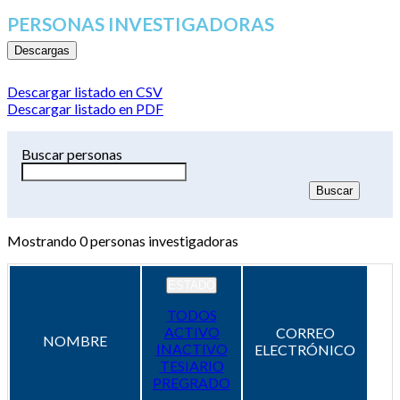
PERSONAS INVESTIGADORAS
Descargas
Descargar listado en CSV
Descargar listado en PDF
Buscar personas
Mostrando
0
personas investigadoras
ESTADO
TODOS
ACTIVO
CORREO
NOMBRE
INACTIVO
ELECTRÓNICO
TESIARIO
PREGRADO