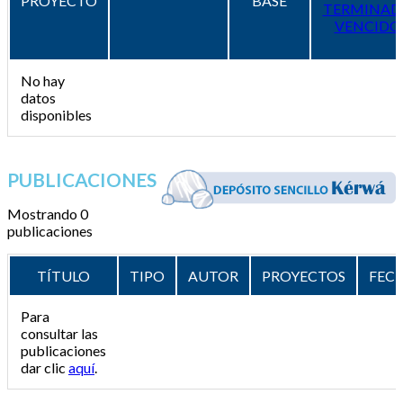
PROYECTO
BASE
TERMINAD
VENCIDO
No hay
datos
disponibles
PUBLICACIONES
Mostrando 0
publicaciones
TÍTULO
TIPO
AUTOR
PROYECTOS
FEC
Para
consultar las
publicaciones
dar clic
aquí
.