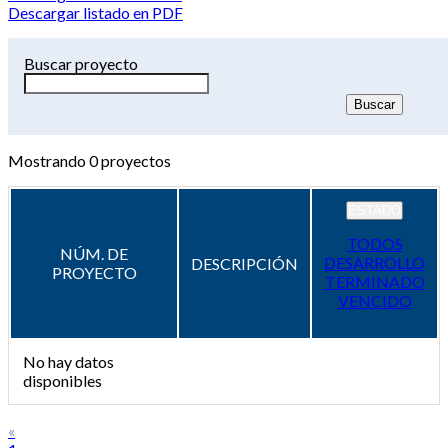
Descargar listado en PDF
Buscar proyecto
Mostrando
0
proyectos
ESTADO
TODOS
NÚM. DE
DESARROLLO
DESCRIPCIÓN
PROYECTO
TERMINADO
VENCIDO
No hay datos
disponibles
«