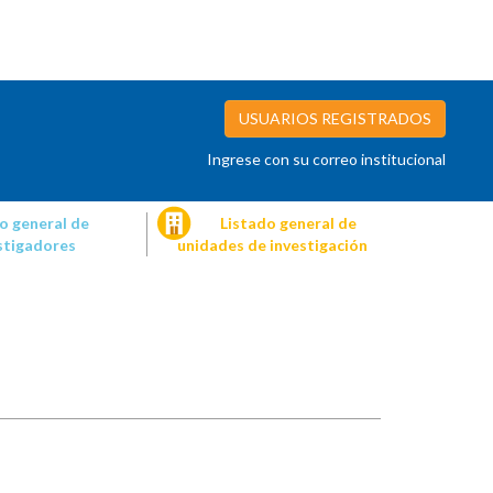
USUARIOS REGISTRADOS
Ingrese con su correo institucional
o general de
Listado general de
stigadores
unidades de investigación