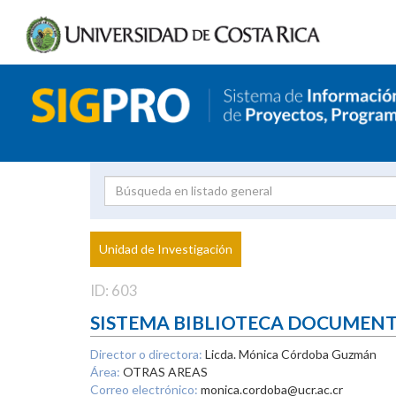
Investigador
Uni
Proyecto
Unidad de Investigación
inves
ID: 603
SISTEMA BIBLIOTECA DOCUMEN
Director o directora:
Licda. Mónica Córdoba Guzmán
Área:
OTRAS AREAS
Correo electrónico:
monica.cordoba@ucr.ac.cr