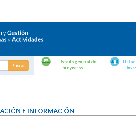
Listado general de
Listad
proyectos
inve
dades de
tigación
TACIÓN E INFORMACIÓN