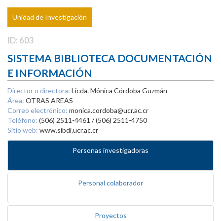
Unidad de Investigación
ID: 603
SISTEMA BIBLIOTECA DOCUMENTACIÓN
E INFORMACIÓN
Director o directora:
Licda. Mónica Córdoba Guzmán
Área:
OTRAS AREAS
Correo electrónico:
monica.cordoba@ucr.ac.cr
Teléfono:
(506) 2511-4461 / (506) 2511-4750
Sitio web:
www.sibdi.ucr.ac.cr
Personas investigadoras
Personal colaborador
Proyectos