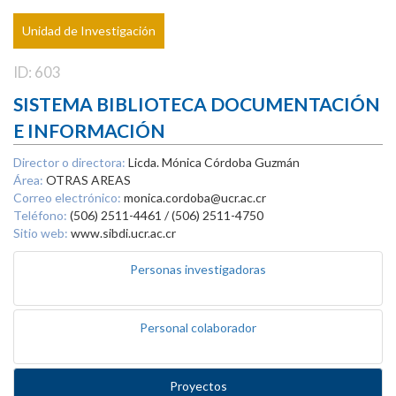
Unidad de Investigación
ID: 603
SISTEMA BIBLIOTECA DOCUMENTACIÓN
E INFORMACIÓN
Director o directora:
Licda. Mónica Córdoba Guzmán
Área:
OTRAS AREAS
Correo electrónico:
monica.cordoba@ucr.ac.cr
Teléfono:
(506) 2511-4461 / (506) 2511-4750
Sitio web:
www.sibdi.ucr.ac.cr
Personas investigadoras
Personal colaborador
Proyectos