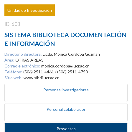
Unidad de Investigación
ID: 603
SISTEMA BIBLIOTECA DOCUMENTACIÓN
E INFORMACIÓN
Director o directora:
Licda. Mónica Córdoba Guzmán
Área:
OTRAS AREAS
Correo electrónico:
monica.cordoba@ucr.ac.cr
Teléfono:
(506) 2511-4461 / (506) 2511-4750
Sitio web:
www.sibdi.ucr.ac.cr
Personas investigadoras
Personal colaborador
Proyectos