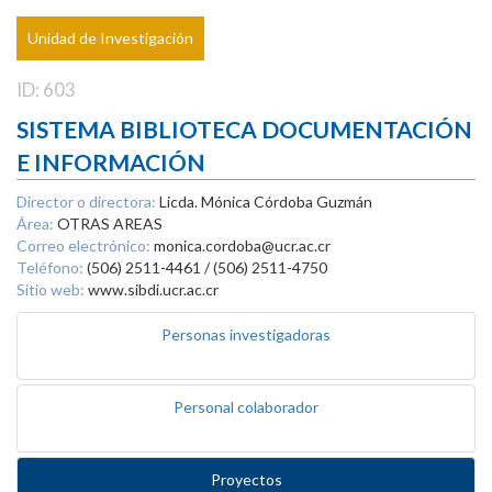
Unidad de Investigación
ID: 603
SISTEMA BIBLIOTECA DOCUMENTACIÓN
E INFORMACIÓN
Director o directora:
Licda. Mónica Córdoba Guzmán
Área:
OTRAS AREAS
Correo electrónico:
monica.cordoba@ucr.ac.cr
Teléfono:
(506) 2511-4461 / (506) 2511-4750
Sitio web:
www.sibdi.ucr.ac.cr
Personas investigadoras
Personal colaborador
Proyectos