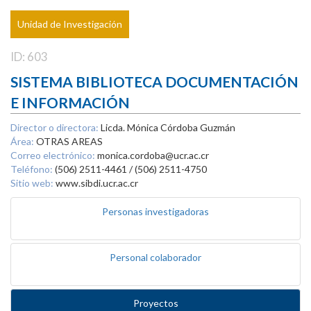
Unidad de Investigación
ID: 603
SISTEMA BIBLIOTECA DOCUMENTACIÓN
E INFORMACIÓN
Director o directora:
Licda. Mónica Córdoba Guzmán
Área:
OTRAS AREAS
Correo electrónico:
monica.cordoba@ucr.ac.cr
Teléfono:
(506) 2511-4461 / (506) 2511-4750
Sitio web:
www.sibdi.ucr.ac.cr
Personas investigadoras
Personal colaborador
Proyectos