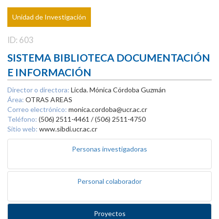
Unidad de Investigación
ID: 603
SISTEMA BIBLIOTECA DOCUMENTACIÓN
E INFORMACIÓN
Director o directora:
Licda. Mónica Córdoba Guzmán
Área:
OTRAS AREAS
Correo electrónico:
monica.cordoba@ucr.ac.cr
Teléfono:
(506) 2511-4461 / (506) 2511-4750
Sitio web:
www.sibdi.ucr.ac.cr
Personas investigadoras
Personal colaborador
Proyectos