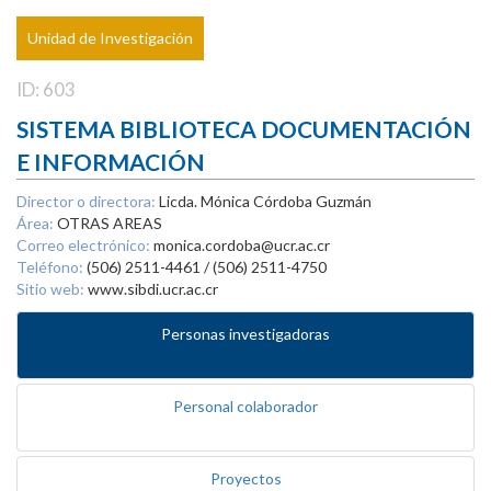
Unidad de Investigación
ID: 603
SISTEMA BIBLIOTECA DOCUMENTACIÓN
E INFORMACIÓN
Director o directora:
Licda. Mónica Córdoba Guzmán
Área:
OTRAS AREAS
Correo electrónico:
monica.cordoba@ucr.ac.cr
Teléfono:
(506) 2511-4461 / (506) 2511-4750
Sitio web:
www.sibdi.ucr.ac.cr
Personas investigadoras
Personal colaborador
Proyectos