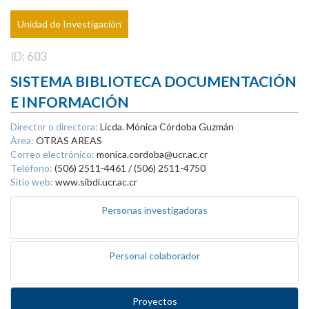
Unidad de Investigación
ID: 603
SISTEMA BIBLIOTECA DOCUMENTACIÓN
E INFORMACIÓN
Director o directora:
Licda. Mónica Córdoba Guzmán
Área:
OTRAS AREAS
Correo electrónico:
monica.cordoba@ucr.ac.cr
Teléfono:
(506) 2511-4461 / (506) 2511-4750
Sitio web:
www.sibdi.ucr.ac.cr
Personas investigadoras
Personal colaborador
Proyectos