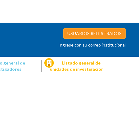
USUARIOS REGISTRADOS
Ingrese con su correo institucional
o general de
Listado general de
stigadores
unidades de investigación