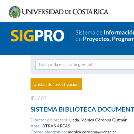
Investigador
Uni
Proyecto
Unidad de Investigación
inves
ID: 603
SISTEMA BIBLIOTECA DOCUMEN
Director o directora:
Licda. Mónica Córdoba Guzmán
Área:
OTRAS AREAS
Correo electrónico:
monica.cordoba@ucr.ac.cr