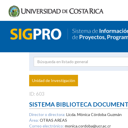
Investigador
Uni
Proyecto
Unidad de Investigación
inves
ID: 603
SISTEMA BIBLIOTECA DOCUMEN
Director o directora:
Licda. Mónica Córdoba Guzmán
Área:
OTRAS AREAS
Correo electrónico:
monica.cordoba@ucr.ac.cr