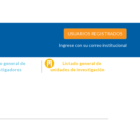
USUARIOS REGISTRADOS
Ingrese con su correo institucional
o general de
Listado general de
stigadores
unidades de investigación