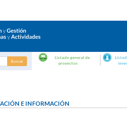
Listado general de
Listad
proyectos
inve
dades de
tigación
TACIÓN E INFORMACIÓN