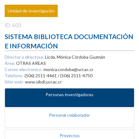
Unidad de Investigación
ID: 603
SISTEMA BIBLIOTECA DOCUMENTACIÓN
E INFORMACIÓN
Director o directora:
Licda. Mónica Córdoba Guzmán
Área:
OTRAS AREAS
Correo electrónico:
monica.cordoba@ucr.ac.cr
Teléfono:
(506) 2511-4461 / (506) 2511-4750
Sitio web:
www.sibdi.ucr.ac.cr
Personas investigadoras
Personal colaborador
Proyectos