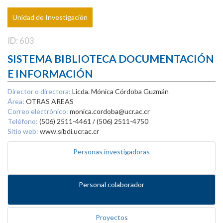
Unidad de Investigación
ID: 603
SISTEMA BIBLIOTECA DOCUMENTACIÓN
E INFORMACIÓN
Director o directora:
Licda. Mónica Córdoba Guzmán
Área:
OTRAS AREAS
Correo electrónico:
monica.cordoba@ucr.ac.cr
Teléfono:
(506) 2511-4461 / (506) 2511-4750
Sitio web:
www.sibdi.ucr.ac.cr
Personas investigadoras
Personal colaborador
Proyectos