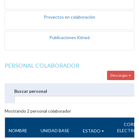
Proyectos en colaboración
Publicaciones Kérwá
PERSONAL COLABORADOR
Descargas
Buscar personal
Mostrando
2
personal colaborador
CORR
NOMBRE
UNIDAD BASE
ELECTRÓ
ESTADO