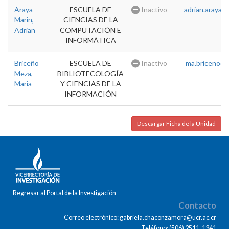
Araya
ESCUELA DE
Inactivo
adrian.araya@u
Marin,
CIENCIAS DE LA
Adrian
COMPUTACIÓN E
INFORMÁTICA
Briceño
ESCUELA DE
Inactivo
ma.briceno@u
Meza,
BIBLIOTECOLOGÍA
Maria
Y CIENCIAS DE LA
INFORMACIÓN
Descargar Ficha de la Unidad
Regresar al Portal de la Investigación
Contacto
Correo electrónico: gabriela.chaconzamora@ucr.ac.cr
Teléfono: (506) 2511-1341