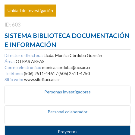
Unidad de Investigación
ID: 603
SISTEMA BIBLIOTECA DOCUMENTACIÓN
E INFORMACIÓN
Director o directora:
Licda. Mónica Córdoba Guzmán
Área:
OTRAS AREAS
Correo electrónico:
monica.cordoba@ucr.ac.cr
Teléfono:
(506) 2511-4461 / (506) 2511-4750
Sitio web:
www.sibdi.ucr.ac.cr
Personas investigadoras
Personal colaborador
Proyectos