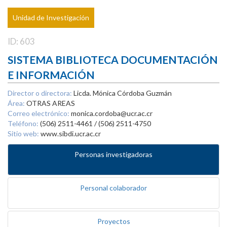
Unidad de Investigación
ID: 603
SISTEMA BIBLIOTECA DOCUMENTACIÓN
E INFORMACIÓN
Director o directora:
Licda. Mónica Córdoba Guzmán
Área:
OTRAS AREAS
Correo electrónico:
monica.cordoba@ucr.ac.cr
Teléfono:
(506) 2511-4461 / (506) 2511-4750
Sitio web:
www.sibdi.ucr.ac.cr
Personas investigadoras
Personal colaborador
Proyectos